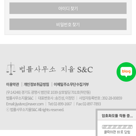
아이디 찾기
비밀번호 찾기
이용약관
개인정보취급방침
이메일주소무단수집거부
(우:14248) 경기도 광명시 범안로 1039 삼호빌딩 701호(하안동)
법률사무소지율S&C
｜
대표변호사 : 송진성, 이정민
｜
사업자등록번호 : 392-28-00859
Email:
jiyulsnc@naver.com
｜
Tel:
02-899-1667
｜
Fax: 02-897-7893
ⓒ 법률사무소지율S&C All rights reserved.