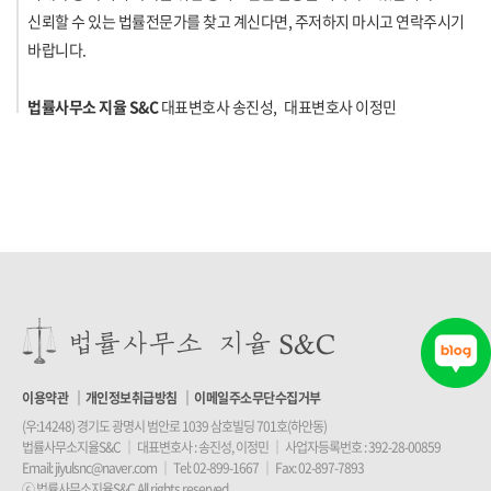
신뢰할 수 있는 법률전문가를 찾고 계신다면, 주저하지 마시고 연락주시기
바랍니다.
법률사무소 지율 S&C
대표변호사 송진성, 대표변호사 이정민
이용약관
개인정보취급방침
이메일주소무단수집거부
(우:14248) 경기도 광명시 범안로 1039 삼호빌딩 701호(하안동)
법률사무소지율S&C
｜
대표변호사 : 송진성, 이정민
｜
사업자등록번호 : 392-28-00859
Email:
jiyulsnc@naver.com
｜
Tel:
02-899-1667
｜
Fax: 02-897-7893
ⓒ 법률사무소지율S&C All rights reserved.