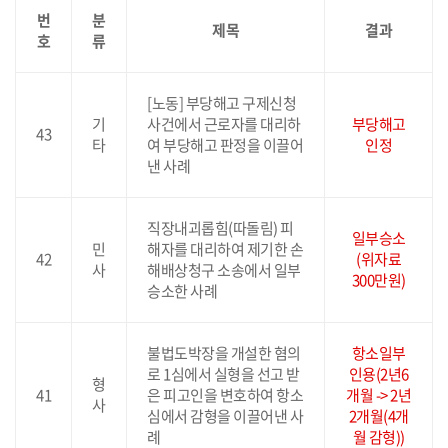
번
분
제목
결과
호
류
[노동] 부당해고 구제신청
기
사건에서 근로자를 대리하
부당해고
43
타
여 부당해고 판정을 이끌어
인정
낸 사례
직장내괴롭힘(따돌림) 피
일부승소
민
해자를 대리하여 제기한 손
42
(위자료
사
해배상청구 소송에서 일부
300만원)
승소한 사례
불법도박장을 개설한 혐의
항소일부
로 1심에서 실형을 선고 받
인용(2년6
형
41
은 피고인을 변호하여 항소
개월 -> 2년
사
심에서 감형을 이끌어낸 사
2개월(4개
례
월 감형))