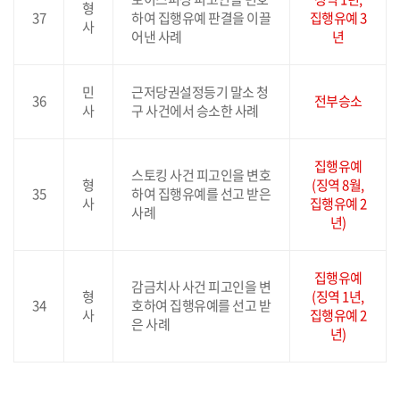
형
37
하여 집행유예 판결을 이끌
집행유예 3
사
어낸 사례
년
민
근저당권설정등기 말소 청
36
전부승소
사
구 사건에서 승소한 사례
집행유예
스토킹 사건 피고인을 변호
형
(징역 8월,
35
하여 집행유예를 선고 받은
사
집행유예 2
사례
년)
집행유예
감금치사 사건 피고인을 변
형
(징역 1년,
34
호하여 집행유예를 선고 받
사
집행유예 2
은 사례
년)