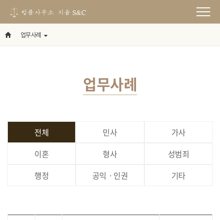
업무사례
업무사례
전체
민사
가사
이혼
형사
성범죄
행정
공익ㆍ인권
기타