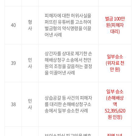
피해자에 대한 허위사실을
벌금 100만
형
퍼뜨린 유튜버를 고소하여
40
원(피해자
사
벌금형의 약식명령을 이끌
대리)
어낸 사례
상간자를 상대로 제기한 손
일부승소
민
해배상청구 소송에서 천만
39
(위자료 천
사
원의 조정을 갈음하는 결정
만 원)
을 이끌어낸 사례
일부 승소
상습공갈 등 사건의 피해자
(손해배상
민
38
를 대리한 손해배상청구소
액
사
송에서 일부 승소한 사례
52,395,620
원 인정)
보이스피싱 피고인을 변호
징역 1년,